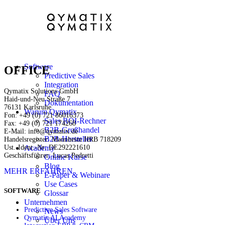
Software
OFFICE
Predictive Sales
Integration
Qymatix Solutions GmbH
FAQ
Haid-und-Neu Straße 7
Dokumentation
76131 Karlsruhe
Warum Qymatix
Fon: +49 (0) 721 86016373
Sales ROI-Rechner
Fax: +49 (0) 721 174268
B2B-Großhandel
E-Mail: info@qymatix.de
B2B-Hersteller
Handelsregister: Mannheim HRB 718209
Ust.-Ident.-Nr: DE292221610
Academy
Geschäftsführer: Lucas Pedretti
Online Kurse
Blog
MEHR ERFAHREN
E-Paper & Webinare
Use Cases
SOFTWARE
Glossar
Unternehmen
Predictive Sales Software
News
Qymatix AI Academy
Über Uns