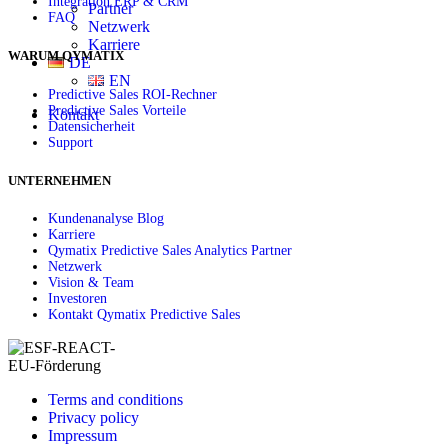
Integration ERP & CRM
Partner
FAQ
Netzwerk
Karriere
WARUM QYMATIX
DE
EN
Predictive Sales ROI-Rechner
Predictive Sales Vorteile
Kontakt
Datensicherheit
Support
UNTERNEHMEN
Kundenanalyse Blog
Karriere
Qymatix Predictive Sales Analytics Partner
Netzwerk
Vision & Team
Investoren
Kontakt Qymatix Predictive Sales
Terms and conditions
Privacy policy
Impressum