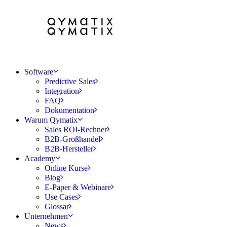
Software
Predictive Sales
Integration
FAQ
Dokumentation
Warum Qymatix
Sales ROI-Rechner
B2B-Großhandel
B2B-Hersteller
Academy
Online Kurse
Blog
E-Paper & Webinare
Use Cases
Glossar
Unternehmen
News