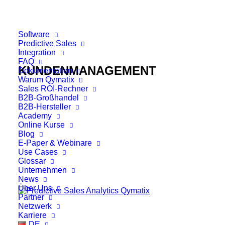
Software
Predictive Sales
Integration
FAQ
KUNDENMANAGEMENT
Dokumentation
Warum Qymatix
Sales ROI-Rechner
B2B-Großhandel
B2B-Hersteller
Academy
Online Kurse
Blog
E-Paper & Webinare
Use Cases
Glossar
Unternehmen
News
Über Uns
Partner
Netzwerk
Karriere
DE