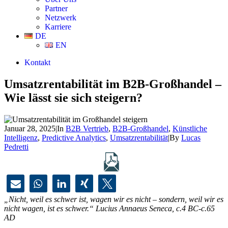
Partner
Netzwerk
Karriere
DE
EN
Kontakt
Umsatzrentabilität im B2B-Großhandel –
Wie lässt sie sich steigern?
Januar 28, 2025
|
In
B2B Vertrieb
,
B2B-Großhandel
,
Künstliche
Intelligenz
,
Predictive Analytics
,
Umsatzrentabilität
|
By
Lucas
Pedretti
„Nicht, weil es schwer ist, wagen wir es nicht – sondern, weil wir es
nicht wagen, ist es schwer.“ Lucius Annaeus Seneca, c.4 BC-c.65
AD