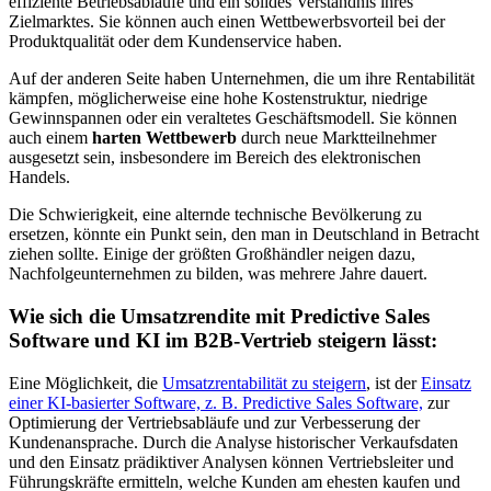
effiziente Betriebsabläufe und ein solides Verständnis ihres
Zielmarktes. Sie können auch einen Wettbewerbsvorteil bei der
Produktqualität oder dem Kundenservice haben.
Auf der anderen Seite haben Unternehmen, die um ihre Rentabilität
kämpfen, möglicherweise eine hohe Kostenstruktur, niedrige
Gewinnspannen oder ein veraltetes Geschäftsmodell. Sie können
auch einem
harten Wettbewerb
durch neue Marktteilnehmer
ausgesetzt sein, insbesondere im Bereich des elektronischen
Handels.
Die Schwierigkeit, eine alternde technische Bevölkerung zu
ersetzen, könnte ein Punkt sein, den man in Deutschland in Betracht
ziehen sollte. Einige der größten Großhändler neigen dazu,
Nachfolgeunternehmen zu bilden, was mehrere Jahre dauert.
Wie sich die Umsatzrendite mit Predictive Sales
Software und KI im B2B-Vertrieb steigern lässt:
Eine Möglichkeit, die
Umsatzrentabilität zu steigern
, ist der
Einsatz
einer KI-basierter Software, z. B. Predictive Sales Software,
zur
Optimierung der Vertriebsabläufe und zur Verbesserung der
Kundenansprache. Durch die Analyse historischer Verkaufsdaten
und den Einsatz prädiktiver Analysen können Vertriebsleiter und
Führungskräfte ermitteln, welche Kunden am ehesten kaufen und