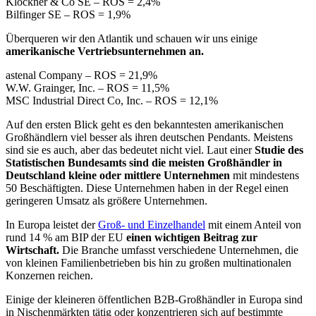
Klöckner & Co SE – ROS = 2,4%
Bilfinger SE – ROS = 1,9%
Überqueren wir den Atlantik und schauen wir uns einige
amerikanische Vertriebsunternehmen an.
astenal Company – ROS = 21,9%
W.W. Grainger, Inc. – ROS = 11,5%
MSC Industrial Direct Co, Inc. – ROS = 12,1%
Auf den ersten Blick geht es den bekanntesten amerikanischen
Großhändlern viel besser als ihren deutschen Pendants. Meistens
sind sie es auch, aber das bedeutet nicht viel. Laut einer
Studie des
Statistischen Bundesamts sind die meisten Großhändler in
Deutschland kleine oder mittlere Unternehmen
mit mindestens
50 Beschäftigten. Diese Unternehmen haben in der Regel einen
geringeren Umsatz als größere Unternehmen.
In Europa leistet der
Groß- und Einzelhandel
mit einem Anteil von
rund 14 % am BIP der EU
einen wichtigen Beitrag zur
Wirtschaft.
Die Branche umfasst verschiedene Unternehmen, die
von kleinen Familienbetrieben bis hin zu großen multinationalen
Konzernen reichen.
Einige der kleineren öffentlichen B2B-Großhändler in Europa sind
in Nischenmärkten tätig oder konzentrieren sich auf bestimmte