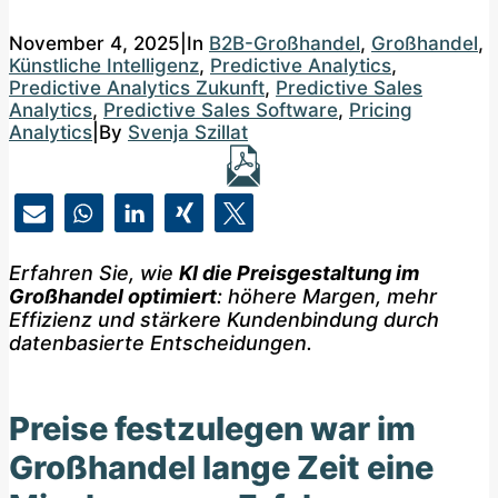
November 4, 2025
|
In
B2B-Großhandel
,
Großhandel
,
Künstliche Intelligenz
,
Predictive Analytics
,
Predictive Analytics Zukunft
,
Predictive Sales
Analytics
,
Predictive Sales Software
,
Pricing
Analytics
|
By
Svenja Szillat
Erfahren Sie, wie
KI die Preisgestaltung im
Großhandel optimiert
: höhere Margen, mehr
Effizienz und stärkere Kundenbindung durch
datenbasierte Entscheidungen.
Preise festzulegen war im
Großhandel lange Zeit eine