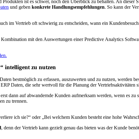
odukten ist es schwer, noch den Überblick zu behalten. An dieser Stel
aten
und geben
konkrete Handlungsempfehlungen
. So kann der Ver
 auch im Vertrieb oft schwierig zu entscheiden, wann ein Kundenbesuc
Kombination mit den Auswertungen einer Predictive Analytics Softwar
den.
 intelligent zu nutzen
 Daten bestmöglich zu erfassen, auszuwerten und zu nutzen, werden besse
RP Daten, die sehr wertvoll für die Planung der Vertriebsaktivitäten s
iter erst dann auf abwandernde Kunden aufmerksam werden, wenn es zu s
en zu trennen.
erliere ich sie?“ oder „Bei welchem Kunden besteht eine hohe Wahrschei
d
, denn der Vertrieb kann gezielt genau das bieten was der Kunde benö