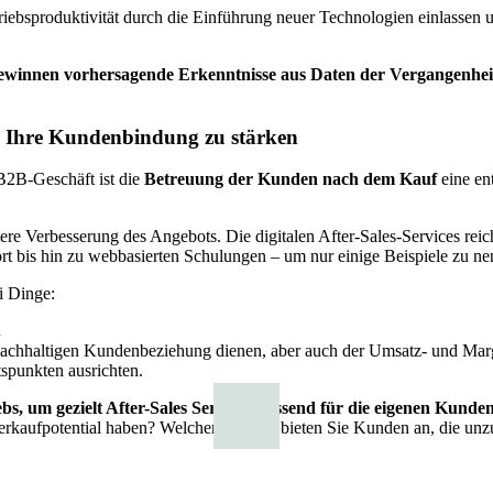
ertriebsproduktivität durch die Einführung neuer Technologien einlassen
ewinnen vorhersagende Erkenntnisse aus Daten der Vergangenhei
 um Ihre Kundenbindung zu stärken
B2B-Geschäft ist die
Betreuung der Kunden nach dem Kauf
eine en
ere Verbesserung des Angebots. Die digitalen After-Sales-Services rei
rt bis hin zu webbasierten Schulungen – um nur einige Beispiele zu ne
i Dinge:
.
r nachhaltigen Kundenbeziehung dienen, aber auch der Umsatz- und Mar
tspunkten ausrichten.
bs, um gezielt After-Sales Services passend für die eigenen Kunde
erkaufpotential haben? Welchen Service bieten Sie Kunden an, die unz