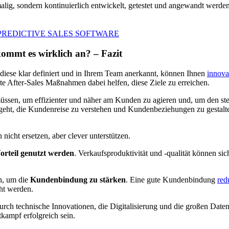
alig, sondern kontinuierlich entwickelt, getestet und angewandt werden
PREDICTIVE SALES SOFTWARE
ommt es wirklich an? – Fazit
 diese klar definiert und in Ihrem Team anerkannt, können Ihnen
innova
erte After-Sales Maßnahmen dabei helfen, diese Ziele zu erreichen.
 müssen, um effizienter und näher am Kunden zu agieren und, um den s
geht, die Kundenreise zu verstehen und Kundenbeziehungen zu gestal
cht ersetzen, aber clever unterstützen.
orteil genutzt werden
. Verkaufsproduktivität und -qualität können 
en, um die
Kundenbindung zu stärken
. Eine gute Kundenbindung
red
ht werden.
urch technische Innovationen, die Digitalisierung und die großen Date
kampf erfolgreich sein.