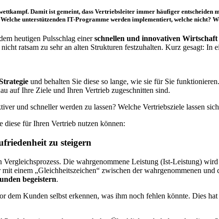
wettkampf
. Damit ist gemeint, dass Vertriebsleiter immer häufiger entscheiden m
ht? Welche unterstützenden IT-Programme werden implementiert, welche nicht?
 dem heutigen Pulsschlag einer
schnellen und innovativen Wirtschaft
s nicht ratsam zu sehr an alten Strukturen festzuhalten. Kurz gesagt:
Strategie
und behalten Sie diese so lange, wie sie für Sie funktionieren
u auf Ihre Ziele und Ihren Vertrieb zugeschnitten sind.
ektiver und schneller werden zu lassen? Welche Vertriebsziele lassen si
e diese für Ihren Vertrieb nutzen können:
friedenheit zu steigern
Vergleichsprozess. Die wahrgenommene Leistung (Ist-Leistung) wird mi
 mit einem „Gleichheitszeichen“ zwischen der wahrgenommenen und de
unden begeistern
.
or dem Kunden selbst erkennen, was ihm noch fehlen könnte. Dies hat 