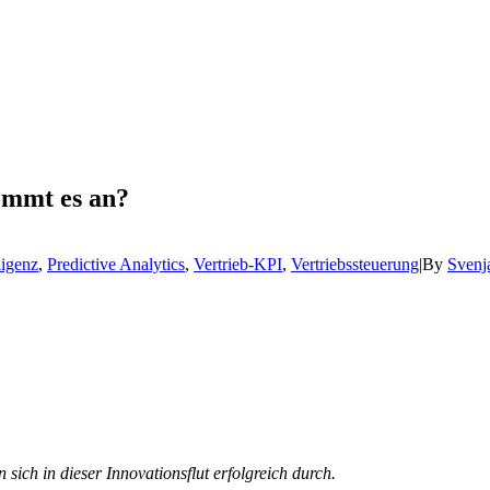
ommt es an?
ligenz
,
Predictive Analytics
,
Vertrieb-KPI
,
Vertriebssteuerung
|
By
Svenja
sich in dieser Innovationsflut erfolgreich durch.