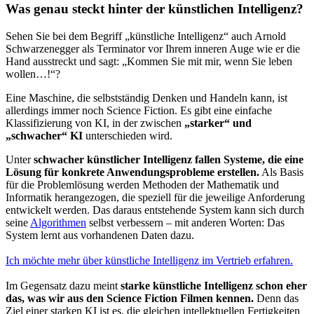
Was genau steckt hinter der künstlichen Intelligenz?
Sehen Sie bei dem Begriff „künstliche Intelligenz“ auch Arnold
Schwarzenegger als Terminator vor Ihrem inneren Auge wie er die
Hand ausstreckt und sagt: „Kommen Sie mit mir, wenn Sie leben
wollen…!“?
Eine Maschine, die selbstständig Denken und Handeln kann, ist
allerdings immer noch Science Fiction. Es gibt eine einfache
Klassifizierung von KI, in der zwischen
„starker“ und
„schwacher“ KI
unterschieden wird.
Unter
schwacher künstlicher Intelligenz fallen Systeme, die eine
Lösung für konkrete Anwendungsprobleme erstellen.
Als Basis
für die Problemlösung werden Methoden der Mathematik und
Informatik herangezogen, die speziell für die jeweilige Anforderung
entwickelt werden. Das daraus entstehende System kann sich durch
seine
Algorithmen
selbst verbessern – mit anderen Worten: Das
System lernt aus vorhandenen Daten dazu.
Ich möchte mehr über künstliche Intelligenz im Vertrieb erfahren.
Im Gegensatz dazu meint
starke künstliche Intelligenz schon eher
das, was wir aus den Science Fiction Filmen kennen.
Denn das
Ziel einer starken KI ist es, die gleichen intellektuellen Fertigkeiten