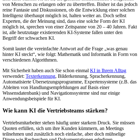
von Menschen zu erlangen oder zu übertreffen. Bisher ist das jedoch
reine Fantasie und Diskussionen, ob die Entwicklung einer solchen
Intelligenz überhaupt möglich ist, halten weiter an. Doch selbst
Experten, die der Meinung sind, dass eine solche Form der KI
möglich ist, sprechen von einer Zeitspanne von 20 – 40 Jahren. Fakt
ist, alle heutzutage existierenden KI-Systeme fallen unter den
Begriff der schwachen KI.
Somit lautet die vereinfachte Antwort auf die Frage „was genau
hinter KI steckt“, wie folgt: Mathematik und Informatik in Form von
verschiedenen Algorithmen.
Mit Sicherheit haben auch Sie schon einmal
KI in Ihrem Alltag
verwendet:
Texterkennung
, Bilderkennung, Spracherkennung,
Automatisierte Übersetzungsprogramme, Expertensysteme (z.B. das
Ableiten von Handlungsempfehlungen auf Basis einer
Wissensdatenbank) und Navigationssysteme sind nur einige
Anwendungsbeispiele für KI.
Wie kann KI die Vertriebsteams stärken?
Vertriebsmitarbeiter stehen häufig unter starkem Druck. Sie müssen
Quoten erfüllen, sich um ihre Kunden kümmern, an Meetings
teilnehmen und zusätzlich noch einfache, aber doch mühselige
Dinge wie Recherchen und Dokumentationen erledigen.